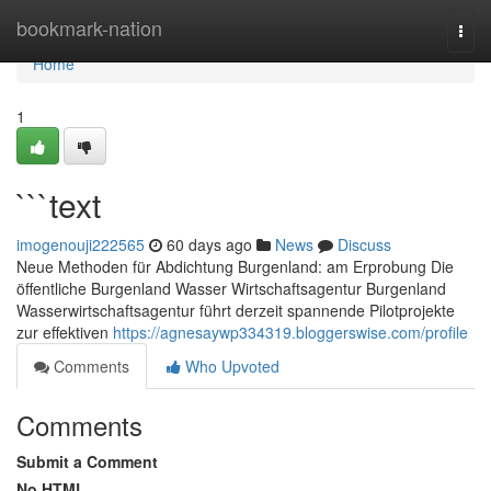
Home
bookmark-nation
Togg
navi
Home
1
```text
imogenouji222565
60 days ago
News
Discuss
Neue Methoden für Abdichtung Burgenland: am Erprobung Die
öffentliche Burgenland Wasser Wirtschaftsagentur Burgenland
Wasserwirtschaftsagentur führt derzeit spannende Pilotprojekte
zur effektiven
https://agnesaywp334319.bloggerswise.com/profile
Comments
Who Upvoted
Comments
Submit a Comment
No HTML