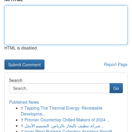
HTML is disabled
Report Page
Search
Go
Published News
1
Tapping The Thermal Energy: Renewable
Developme...
1
Premier Countertop Chilled Makers of 2024 ...
1
شركة تنظيف بالبخار بالرياض: التصميم الأمثل...
1
Inner West Rubbish Collection Assisting Simplif...