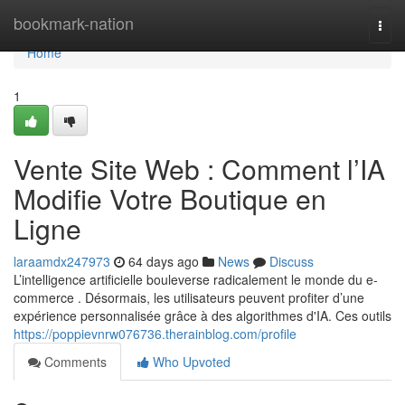
Home
bookmark-nation
Togg
navi
Home
1
Vente Site Web : Comment l’IA
Modifie Votre Boutique en
Ligne
laraamdx247973
64 days ago
News
Discuss
L’intelligence artificielle bouleverse radicalement le monde du e-
commerce . Désormais, les utilisateurs peuvent profiter d’une
expérience personnalisée grâce à des algorithmes d'IA. Ces outils
https://poppievnrw076736.therainblog.com/profile
Comments
Who Upvoted