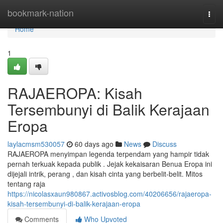
Home
bookmark-nation
Togg
navi
Home
1
RAJAEROPA: Kisah
Tersembunyi di Balik Kerajaan
Eropa
laylacmsm530057
60 days ago
News
Discuss
RAJAEROPA menyimpan legenda terpendam yang hampir tidak
pernah terkuak kepada publik . Jejak kekaisaran Benua Eropa ini
dijejali intrik, perang , dan kisah cinta yang berbelit-belit. Mitos
tentang raja
https://nicolasxaun980867.activosblog.com/40206656/rajaeropa-
kisah-tersembunyi-di-balik-kerajaan-eropa
Comments
Who Upvoted