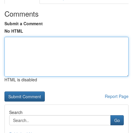
Comments
Submit a Comment
No HTML
HTML is disabled
Report Page
Search
Go