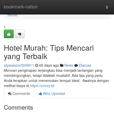
Home
bookmark-nation
Togg
navi
Home
1
Hotel Murah: Tips Mencari
yang Terbaik
alyssasomt309911
60 days ago
News
Discuss
Mencari penginapan terjangkau bisa menjadi tantangan yang
membingungkan, tetapi tidaklah mustahil. Ada tips yang perlu
Anda terapkan untuk menemukan tempat ideal . Awalnya dengan
melihat biaya di
https://cozzy.id/
Comments
Who Upvoted
Comments