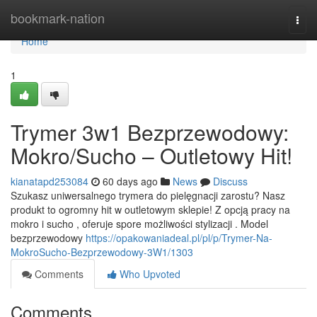
Home
bookmark-nation
Togg
navi
Home
1
Trymer 3w1 Bezprzewodowy:
Mokro/Sucho – Outletowy Hit!
kianatapd253084
60 days ago
News
Discuss
Szukasz uniwersalnego trymera do pielęgnacji zarostu? Nasz
produkt to ogromny hit w outletowym sklepie! Z opcją pracy na
mokro i sucho , oferuje spore możliwości stylizacji . Model
bezprzewodowy
https://opakowaniadeal.pl/pl/p/Trymer-Na-
MokroSucho-Bezprzewodowy-3W1/1303
Comments
Who Upvoted
Comments