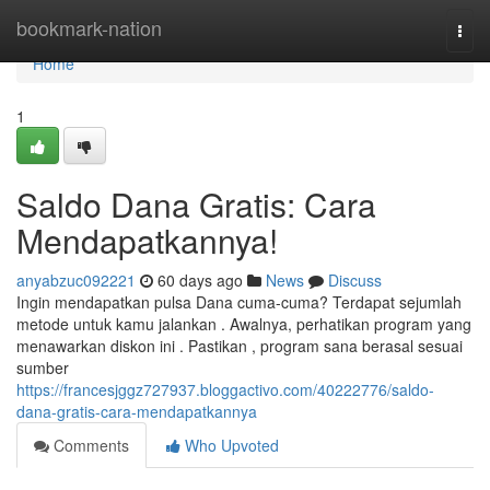
Home
bookmark-nation
Togg
navi
Home
1
Saldo Dana Gratis: Cara
Mendapatkannya!
anyabzuc092221
60 days ago
News
Discuss
Ingin mendapatkan pulsa Dana cuma-cuma? Terdapat sejumlah
metode untuk kamu jalankan . Awalnya, perhatikan program yang
menawarkan diskon ini . Pastikan , program sana berasal sesuai
sumber
https://francesjggz727937.bloggactivo.com/40222776/saldo-
dana-gratis-cara-mendapatkannya
Comments
Who Upvoted