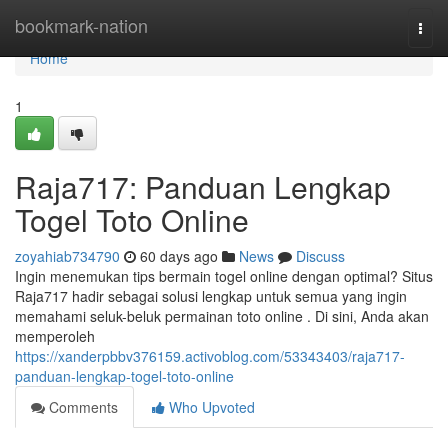
Home
bookmark-nation
Togg
navi
Home
1
Raja717: Panduan Lengkap
Togel Toto Online
zoyahiab734790
60 days ago
News
Discuss
Ingin menemukan tips bermain togel online dengan optimal? Situs
Raja717 hadir sebagai solusi lengkap untuk semua yang ingin
memahami seluk-beluk permainan toto online . Di sini, Anda akan
memperoleh
https://xanderpbbv376159.activoblog.com/53343403/raja717-
panduan-lengkap-togel-toto-online
Comments
Who Upvoted