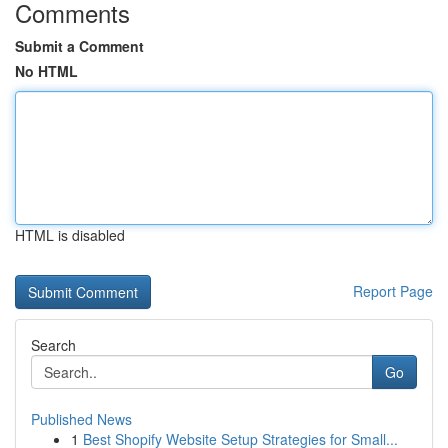
Comments
Submit a Comment
No HTML
HTML is disabled
Report Page
Search
Go
Published News
1
Best Shopify Website Setup Strategies for Small...