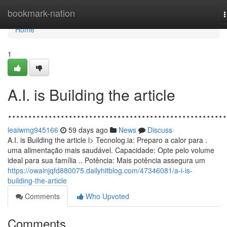
Home
bookmark-nation
n
Home
1
A.I. is Building the article
......................................................
leaiwmg945166
59 days ago
News
Discuss
A.I. is Building the article l> Tecnolog.ia: Preparo a calor para .
uma alimentação mais saudável. Capacidade: Opte pelo volume
ideal para sua família .. Potência: Mais potência assegura um
https://owainjqfd880075.dailyhitblog.com/47346081/a-i-is-
building-the-article
Comments
Who Upvoted
Comments