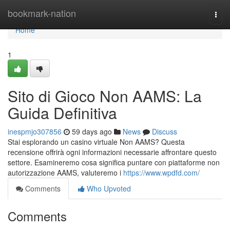
Home
bookmark-nation
Togg
navi
Home
1
Sito di Gioco Non AAMS: La
Guida Definitiva
inespmjo307856
59 days ago
News
Discuss
Stai esplorando un casino virtuale Non AAMS? Questa
recensione offrirà ogni informazioni necessarie affrontare questo
settore. Esamineremo cosa significa puntare con piattaforme non
autorizzazione AAMS, valuteremo i
https://www.wpdfd.com/
Comments
Who Upvoted
Comments