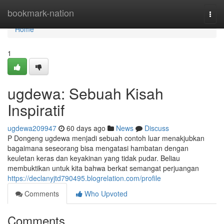
Home
bookmark-nation
Togg
navi
Home
1
ugdewa: Sebuah Kisah
Inspiratif
ugdewa209947
60 days ago
News
Discuss
P Dongeng ugdewa menjadi sebuah contoh luar menakjubkan
bagaimana seseorang bisa mengatasi hambatan dengan
keuletan keras dan keyakinan yang tidak pudar. Beliau
membuktikan untuk kita bahwa berkat semangat perjuangan
https://declanyjtd790495.blogrelation.com/profile
Comments
Who Upvoted
Comments