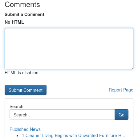
Comments
Submit a Comment
No HTML
HTML is disabled
Report Page
Search
Go
Published News
1
Cleaner Living Begins with Unwanted Furniture R...