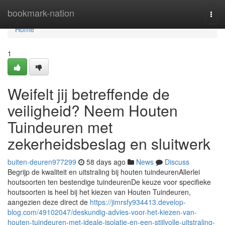
Home
bookmark-nation
Togg
navi
Home
1
Weifelt jij betreffende de
veiligheid? Neem Houten
Tuindeuren met
zekerheidsbeslag en sluitwerk
buiten-deuren977299
58 days ago
News
Discuss
Begrijp de kwaliteit en uitstraling bij houten tuindeurenAllerlei
houtsoorten ten bestendige tuindeurenDe keuze voor specifieke
houtsoorten is heel bij het kiezen van Houten Tuindeuren,
aangezien deze direct de
https://jimrsfy934413.develop-
blog.com/49102047/deskundig-advies-voor-het-kiezen-van-
houten-tuindeuren-met-ideale-isolatie-en-een-stijlvolle-uitstraling-