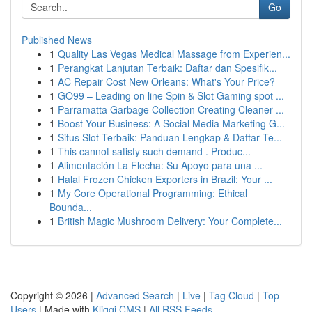
Go
Published News
1
Quality Las Vegas Medical Massage from Experien...
1
Perangkat Lanjutan Terbaik: Daftar dan Spesifik...
1
AC Repair Cost New Orleans: What's Your Price?
1
GO99 – Leading on line Spin & Slot Gaming spot ...
1
Parramatta Garbage Collection Creating Cleaner ...
1
Boost Your Business: A Social Media Marketing G...
1
Situs Slot Terbaik: Panduan Lengkap & Daftar Te...
1
This cannot satisfy such demand . Produc...
1
Alimentación La Flecha: Su Apoyo para una ...
1
Halal Frozen Chicken Exporters in Brazil: Your ...
1
My Core Operational Programming: Ethical
Bounda...
1
British Magic Mushroom Delivery: Your Complete...
Copyright © 2026 |
Advanced Search
|
Live
|
Tag Cloud
|
Top
Users
| Made with
Kliqqi CMS
|
All RSS Feeds