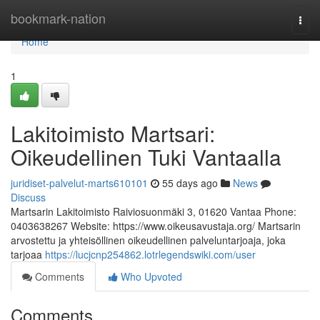
Home
bookmark-nation
Togg
navi
Home
1
Lakitoimisto Martsari:
Oikeudellinen Tuki Vantaalla
juridiset-palvelut-marts610101
55 days ago
News
Discuss
Martsarin Lakitoimisto Raiviosuonmäki 3, 01620 Vantaa Phone:
0403638267 Website: https://www.oikeusavustaja.org/ Martsarin
arvostettu ja yhteisöllinen oikeudellinen palveluntarjoaja, joka
tarjoaa
https://lucjcnp254862.lotrlegendswiki.com/user
Comments
Who Upvoted
Comments