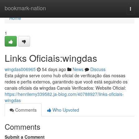
Home
bookmark-nation
Togg
navi
Home
1
Links Oficiais:wingdas
wingdas006965
54 days ago
News
Discuss
Esta página serve como hub oficial de verificação das nossas
redes e perfis externos, garantindo que você está seguindo os
canais oficiais da wingdas Canais Verificados: Website Oficial:
https://henrilemy339582.ja-blog.com/40788927/links-oficiais-
wingdas
Comments
Who Upvoted
Comments
Submit a Comment