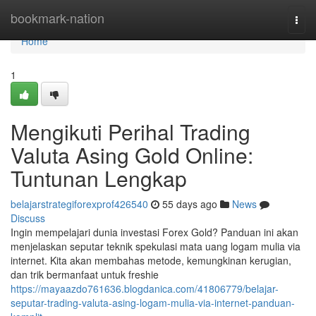
Home
bookmark-nation
Togg
navi
Home
1
Mengikuti Perihal Trading
Valuta Asing Gold Online:
Tuntunan Lengkap
belajarstrategiforexprof426540
55 days ago
News
Discuss
Ingin mempelajari dunia investasi Forex Gold? Panduan ini akan
menjelaskan seputar teknik spekulasi mata uang logam mulia via
internet. Kita akan membahas metode, kemungkinan kerugian,
dan trik bermanfaat untuk freshie
https://mayaazdo761636.blogdanica.com/41806779/belajar-
seputar-trading-valuta-asing-logam-mulia-via-internet-panduan-