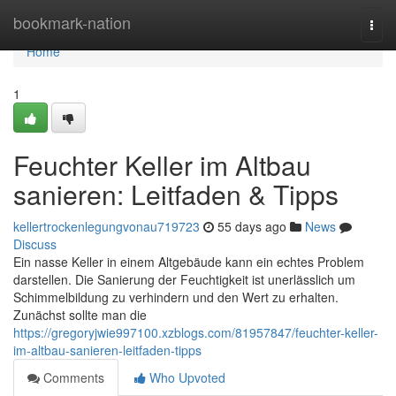
Home
bookmark-nation
Togg
navi
Home
1
Feuchter Keller im Altbau
sanieren: Leitfaden & Tipps
kellertrockenlegungvonau719723
55 days ago
News
Discuss
Ein nasse Keller in einem Altgebäude kann ein echtes Problem
darstellen. Die Sanierung der Feuchtigkeit ist unerlässlich um
Schimmelbildung zu verhindern und den Wert zu erhalten.
Zunächst sollte man die
https://gregoryjwie997100.xzblogs.com/81957847/feuchter-keller-
im-altbau-sanieren-leitfaden-tipps
Comments
Who Upvoted