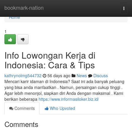
Home
bookmark-nation
Togg
navi
Home
1
Info Lowongan Kerja di
Indonesia: Cara & Tips
kathrynolmg544732
56 days ago
News
Discuss
Mencari karir idaman di Indonesia? Saat ini ada banyak peluang
yang bisa anda manfaatkan . Namun, persaingan cukup tinggi .
Agar lebih menonjol, siapkan diri Anda dengan maksimal . Kami
berikan beberapa
https://www.informasiloker.biz.id/
Comments
Who Upvoted
Comments