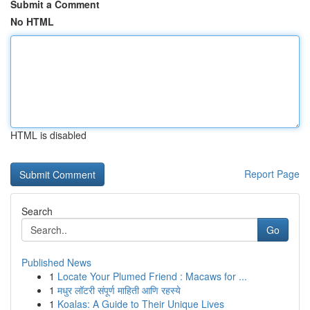
Submit a Comment
No HTML
HTML is disabled
Report Page
Search
Go
Published News
1
Locate Your Plumed Friend : Macaws for ...
1
मधुर लॉटरी संपूर्ण माहिती आणि रहस्ये
1
Koalas: A Guide to Their Unique Lives