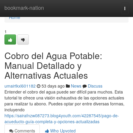
Home
bookmark-nation
Togg
navi
Home
1
Cobro del Agua Potable:
Manual Detallado y
Alternativas Actuales
umairtkxl601182
53 days ago
News
Discuss
Entender el cobro del agua puede ser difícil para muchos. Esta
tutorial te ofrece una visión exhaustiva de las opciones actuales
para realizar tu abono. Puedes optar por entre diversas formas,
incluyendo
https://sairafnzw087273.blog4youth.com/42287545/pago-de-
acueducto-guía-completa-y-opciones-actualizadas
Comments
Who Upvoted