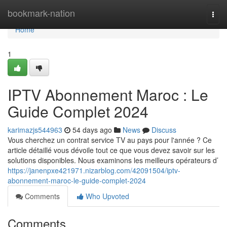
Home
bookmark-nation
Togg
navi
Home
1
IPTV Abonnement Maroc : Le
Guide Complet 2024
karimazjs544963
54 days ago
News
Discuss
Vous cherchez un contrat service TV au pays pour l'année ? Ce
article détaillé vous dévoile tout ce que vous devez savoir sur les
solutions disponibles. Nous examinons les meilleurs opérateurs d’
https://janenpxe421971.nizarblog.com/42091504/iptv-
abonnement-maroc-le-guide-complet-2024
Comments
Who Upvoted
Comments