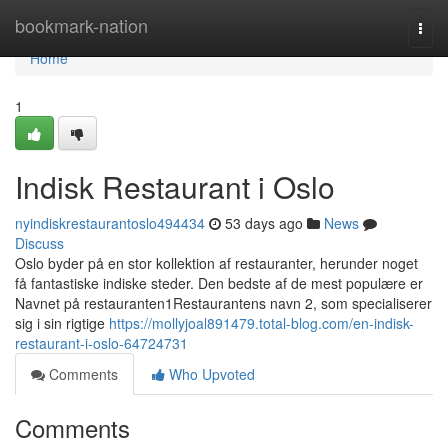
Home
bookmark-nation
Togg
navi
Home
1
Indisk Restaurant i Oslo
nyindiskrestaurantoslo494434
53 days ago
News
Discuss
Oslo byder på en stor kollektion af restauranter, herunder noget
få fantastiske indiske steder. Den bedste af de mest populære er
Navnet på restauranten1Restaurantens navn 2, som specialiserer
sig i sin rigtige
https://mollyjoal891479.total-blog.com/en-indisk-
restaurant-i-oslo-64724731
Comments
Who Upvoted
Comments