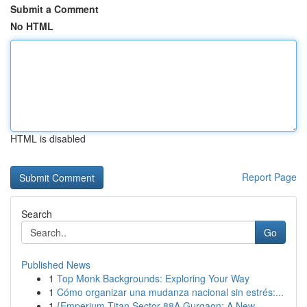
Submit a Comment
No HTML
HTML is disabled
Report Page
Search
Go
Published News
1
Top Monk Backgrounds: Exploring Your Way
1
Cómo organizar una mudanza nacional sin estrés:...
1
{Emperium Titan Sector 88A Gurgaon: A New