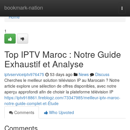
Home
bookmark-nation
Togg
navi
Home
1
Top IPTV Maroc : Notre Guide
Exhaustif et Analyse
iptvserviceiptv976475
53 days ago
News
Discuss
Cherches le meilleur solution télévision IP au Marocain ? Notre
article explore une sélection de offres disponibles, avec notre
aperçu approfondi afin de choisir la plateforme télévision IP
https://iptv918861.fireblogz.com/73347985/meilleur-iptv-maroc-
notre-guide-complet-et-Étude
Comments
Who Upvoted
Comments