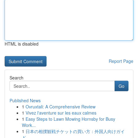
HTML is disabled
Report Page
Search
Go
Published News
1
Ovruxtali: A Comprehensive Review
1
Vivez l'aventure sur les eaux calmes
1
Easy Steps to Lawn Mowing Hornsby for Busy
Work...
1
日本の相撲観戦チケットの買い方：外国人向けガイ
ド