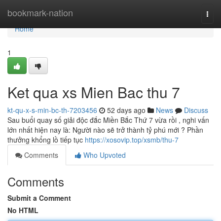
Home
bookmark-nation
Togg
navi
Home
1
Ket qua xs Mien Bac thu 7
kt-qu-x-s-min-bc-th-7203456
52 days ago
News
Discuss
Sau buổi quay số giải độc đắc Miền Bắc Thứ 7 vừa rồi , nghi vấn
lớn nhất hiện nay là: Người nào sẽ trở thành tỷ phú mới ? Phần
thưởng khổng lồ tiếp tục
https://xosovip.top/xsmb/thu-7
Comments
Who Upvoted
Comments
Submit a Comment
No HTML