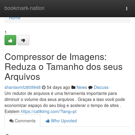
Home
bookmark-nation
Togg
navi
Home
1
Compressor de Imagens:
Reduza o Tamanho dos seus
Arquivos
shaniavmfz809948
54 days ago
News
Discuss
Um redutor de arquivos é uma ferramenta importante para
diminuir o volume dos seus arquivos . Graças a isso você pode
economizar espaço do seu blog e acelerar o tempo de sites .
Existem
https://catlkimg.com/?lang=pt
Comments
Who Upvoted