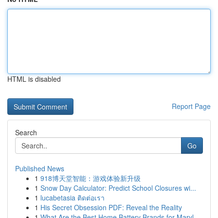
HTML is disabled
Report Page
Search
Go
Published News
1
918博天堂智能：游戏体验新升级
1
Snow Day Calculator: Predict School Closures wi...
1
lucabetasia ติดต่อเรา
1
His Secret Obsession PDF: Reveal the Reality
1
What Are the Best Home Battery Brands for Maryl...