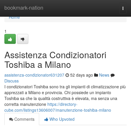
Home
bookmark-nation
Togg
navi
Home
1
Assistenza Condizionatori
Toshiba a Milano
assistenza-condizionator631207
52 days ago
News
Discuss
I condizionatori Toshiba sono tra gli impianti di climatizzazione più
apprezzati a Milano e provincia. Chi possiede un impianto
Toshiba sa che la qualità costruttiva è elevata, ma senza una
corretta manutenzione
https://directory-
cube.com/listings13606007/manutenzione-toshiba-milano
Comments
Who Upvoted