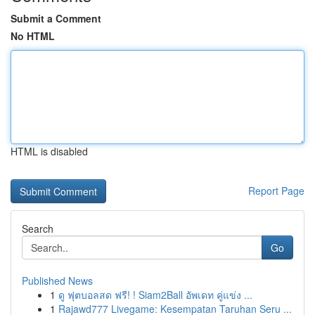
Submit a Comment
No HTML
HTML is disabled
Report Page
Search
Go
Published News
1
ดู ฟุตบอลสด ฟรี! ! Siam2Ball อัพเดท คู่แข่ง ...
1
Rajawd777 Livegame: Kesempatan Taruhan Seru ...