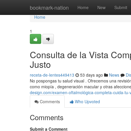
Home
bookmark-nation
Home
New
Submit
Home
1
Consulta de la Vista Comp
Justo
receta-de-lentes449413
53 days ago
News
Di
No pospongas tu salud visual . Ofrecemos una revisió
como miopía , degeneración macular y otras afeccion
design.com/examen-oftalmológica-completa-cuida-tu-
Comments
Who Upvoted
Comments
Submit a Comment