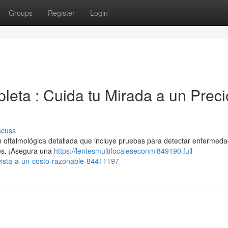
Groups
Register
Login
leta : Cuida tu Mirada a un Preci
scuss
n oftalmológica detallada que incluye pruebas para detectar enfermed
es. ¡Asegura una
https://lentesmultifocaleseconmi849190.full-
vista-a-un-costo-razonable-84411197