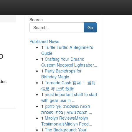
Search
Go
Published News
1
Turtle Turtle: A Beginner's
o
Guide
1
Crafting Your Dream:
Custom Neopixel Lightsaber...
1
Party Backdrops for
Birthday Magic
ades
1
Tornado Cash 官网 ： 当前
信息 与 正式 数据
1
most important shaft to start
with gear use in ...
1
הצעה מושלמת: איך לתכנן
הצעת נישואין בלתי נשכחת ...
1
Mitolyn ReviewsMitolyn
TestimonialsMitolyn Feed...
1
The Background: Your