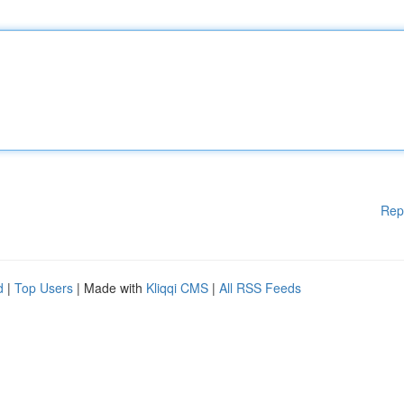
Rep
d
|
Top Users
| Made with
Kliqqi CMS
|
All RSS Feeds