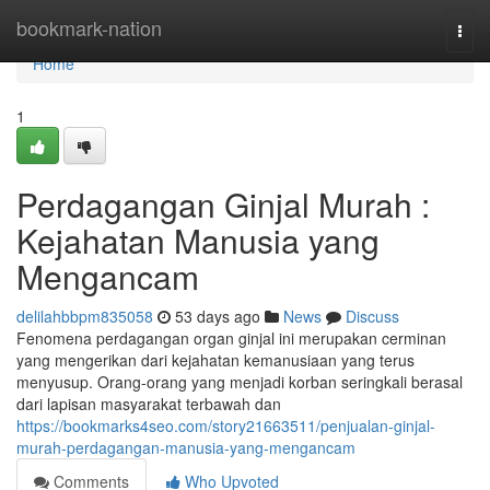
Home
bookmark-nation
Togg
navi
Home
1
Perdagangan Ginjal Murah :
Kejahatan Manusia yang
Mengancam
delilahbbpm835058
53 days ago
News
Discuss
Fenomena perdagangan organ ginjal ini merupakan cerminan
yang mengerikan dari kejahatan kemanusiaan yang terus
menyusup. Orang-orang yang menjadi korban seringkali berasal
dari lapisan masyarakat terbawah dan
https://bookmarks4seo.com/story21663511/penjualan-ginjal-
murah-perdagangan-manusia-yang-mengancam
Comments
Who Upvoted