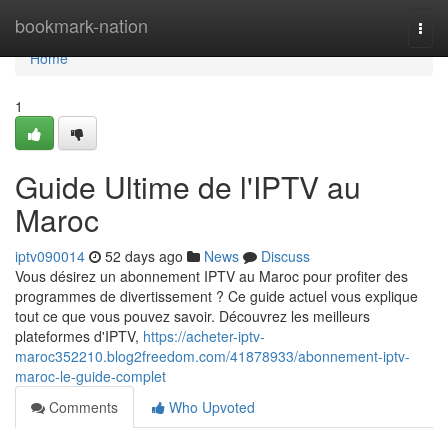
Home
bookmark-nation
Togg
navi
Home
1
Guide Ultime de l'IPTV au
Maroc
iptv090014
52 days ago
News
Discuss
Vous désirez un abonnement IPTV au Maroc pour profiter des
programmes de divertissement ? Ce guide actuel vous explique
tout ce que vous pouvez savoir. Découvrez les meilleurs
plateformes d'IPTV,
https://acheter-iptv-
maroc352210.blog2freedom.com/41878933/abonnement-iptv-
maroc-le-guide-complet
Comments
Who Upvoted