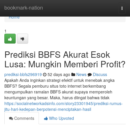
Home
bookmark-nation
Togg
navi
Home
1
Prediksi BBFS Akurat Esok
Lusa: Mungkin Memberi Profit?
prediksi-bbfs296919
52 days ago
News
Discuss
Apakah Anda inginkan strategi efektif untuk menebak angka
BBFS? Segala pemburu situs toto internet berkembang
mengumpulkan ramalan BBFS akurat supaya memperoleh
keuntungan yang besar. Maka, harus diingat bahwa tidak
https://socialnetworkadsinfo.com/story23301945/prediksi-rumus-
jitu-hari-kedepan-berpotensi-menciptakan-hasil
Comments
Who Upvoted