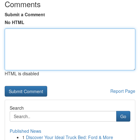
Comments
Submit a Comment
No HTML
HTML is disabled
Report Page
Search
Go
Published News
1
Discover Your Ideal Truck Bed: Ford & More