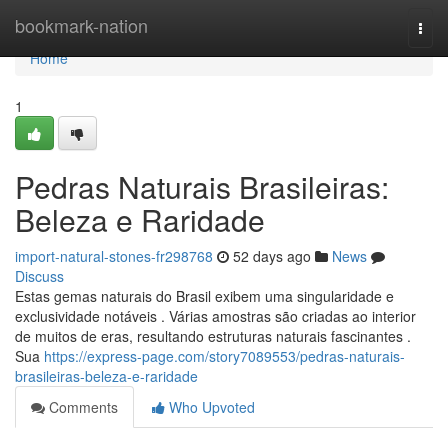
Home
bookmark-nation
Togg
navi
Home
1
Pedras Naturais Brasileiras:
Beleza e Raridade
import-natural-stones-fr298768
52 days ago
News
Discuss
Estas gemas naturais do Brasil exibem uma singularidade e
exclusividade notáveis . Várias amostras são criadas ao interior
de muitos de eras, resultando estruturas naturais fascinantes .
Sua
https://express-page.com/story7089553/pedras-naturais-
brasileiras-beleza-e-raridade
Comments
Who Upvoted