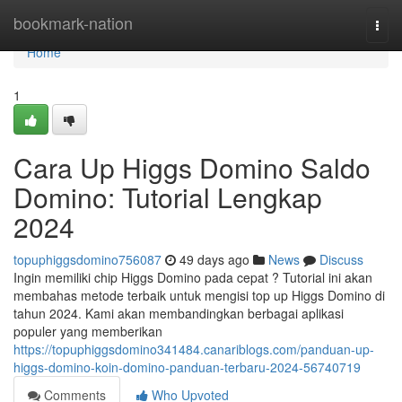
Home
bookmark-nation
Togg
navi
Home
1
Cara Up Higgs Domino Saldo
Domino: Tutorial Lengkap
2024
topuphiggsdomino756087
49 days ago
News
Discuss
Ingin memiliki chip Higgs Domino pada cepat ? Tutorial ini akan
membahas metode terbaik untuk mengisi top up Higgs Domino di
tahun 2024. Kami akan membandingkan berbagai aplikasi
populer yang memberikan
https://topuphiggsdomino341484.canariblogs.com/panduan-up-
higgs-domino-koin-domino-panduan-terbaru-2024-56740719
Comments
Who Upvoted