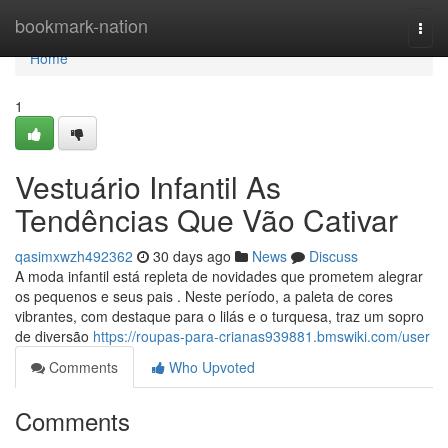
Home
bookmark-nation
Togg
navi
Home
1
Vestuário Infantil As
Tendências Que Vão Cativar
qasimxwzh492362
30 days ago
News
Discuss
A moda infantil está repleta de novidades que prometem alegrar
os pequenos e seus pais . Neste período, a paleta de cores
vibrantes, com destaque para o lilás e o turquesa, traz um sopro
de diversão
https://roupas-para-crianas939881.bmswiki.com/user
Comments
Who Upvoted
Comments