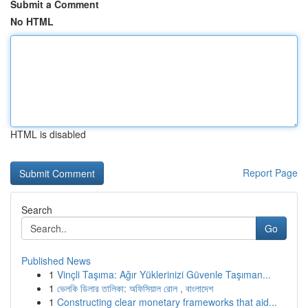
Submit a Comment
No HTML
HTML is disabled
Report Page
Search
Go
Published News
1
Vinçli Taşıma: Ağır Yüklerinizi Güvenle Taşıman...
1
ভেলকি ডিলার তালিকা: অফিসিয়াল রোল , বাংলাদেশ
1
Constructing clear monetary frameworks that aid...