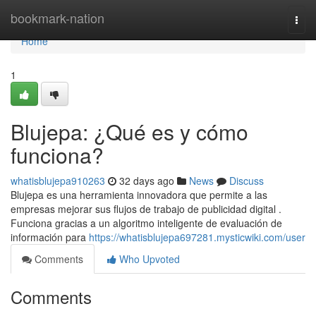
Home
bookmark-nation
Togg
navi
Home
1
Blujepa: ¿Qué es y cómo
funciona?
whatisblujepa910263
32 days ago
News
Discuss
Blujepa es una herramienta innovadora que permite a las
empresas mejorar sus flujos de trabajo de publicidad digital .
Funciona gracias a un algoritmo inteligente de evaluación de
información para
https://whatisblujepa697281.mysticwiki.com/user
Comments
Who Upvoted
Comments