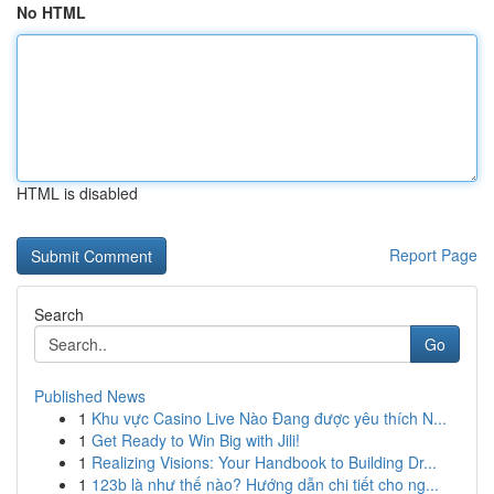
No HTML
HTML is disabled
Report Page
Search
Go
Published News
1
Khu vực Casino Live Nào Đang được yêu thích N...
1
Get Ready to Win Big with Jili!
1
Realizing Visions: Your Handbook to Building Dr...
1
123b là như thế nào? Hướng dẫn chi tiết cho ng...