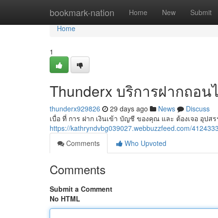
Home
bookmark-nation
Home
New
Submit
Home
1
Thunderx บริการฝากถอนไม่
thunderx929826
29 days ago
News
Discuss
เบื่อ ที่ การ ฝาก เงินเข้า บัญชี ของคุณ และ ต้องเจอ อุปสรรค
https://kathryndvbg039027.webbuzzfeed.com/4124
Comments
Who Upvoted
Comments
Submit a Comment
No HTML