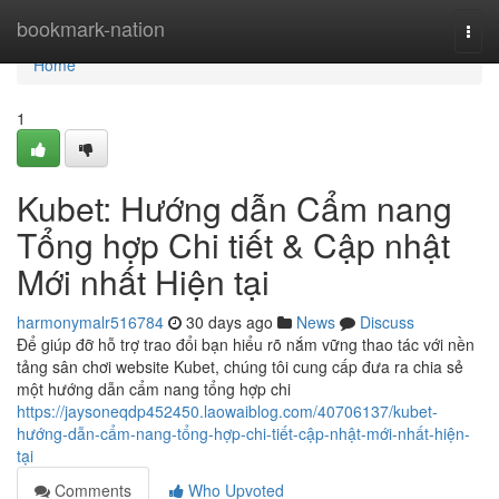
Home
bookmark-nation
Togg
navi
Home
1
Kubet: Hướng dẫn Cẩm nang
Tổng hợp Chi tiết & Cập nhật
Mới nhất Hiện tại
harmonymalr516784
30 days ago
News
Discuss
Để giúp đỡ hỗ trợ trao đổi bạn hiểu rõ nắm vững thao tác với nền
tảng sân chơi website Kubet, chúng tôi cung cấp đưa ra chia sẻ
một hướng dẫn cẩm nang tổng hợp chi
https://jaysoneqdp452450.laowaiblog.com/40706137/kubet-
hướng-dẫn-cẩm-nang-tổng-hợp-chi-tiết-cập-nhật-mới-nhất-hiện-
tại
Comments
Who Upvoted