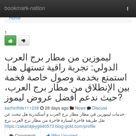
Home
bookmark-nation
Togg
navi
Home
1
ليموزين من مطار برج العرب
الدولي: تجربة راقية تستهل هنا.
استمتع بخدمة وصول خاصة فخمة
بين الإنطلاق من مطار برج العرب،
حيث ندعم أفضل عروض ليموز?
sachinftde111238
28 days ago
News
Discuss
خدمات ليموزين في مطار مطار برج العرب و أسكندرية هل تبحث عن
نقل طريقة فاخرة لسيارة فاخرة من مطار برج العرب برج
https://zakariajeyg640573.blog-gold.com/profile
Comments
Who Upvoted