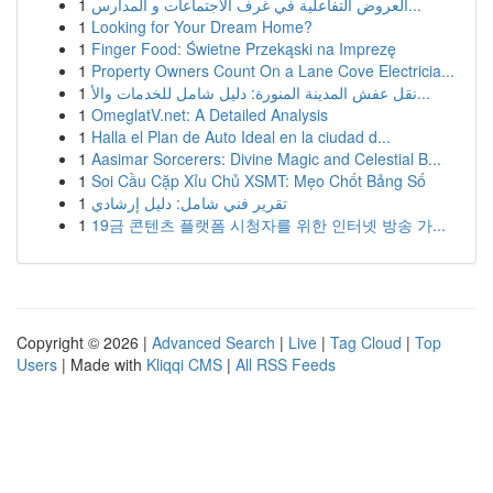
1
العروض التفاعلية في غرف الاجتماعات و المدارس...
1
Looking for Your Dream Home?
1
Finger Food: Świetne Przekąski na Imprezę
1
Property Owners Count On a Lane Cove Electricia...
1
نقل عفش المدينة المنورة: دليل شامل للخدمات والأ...
1
OmeglatV.net: A Detailed Analysis
1
Halla el Plan de Auto Ideal en la ciudad d...
1
Aasimar Sorcerers: Divine Magic and Celestial B...
1
Soi Cầu Cặp Xỉu Chủ XSMT: Mẹo Chốt Bảng Số
1
تقرير فني شامل: دليل إرشادي
1
19금 콘텐츠 플랫폼 시청자를 위한 인터넷 방송 가...
Copyright © 2026 |
Advanced Search
|
Live
|
Tag Cloud
|
Top
Users
| Made with
Kliqqi CMS
|
All RSS Feeds