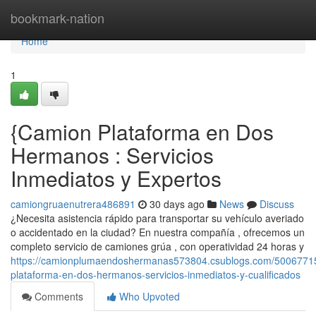
Home
bookmark-nation
Home
1
{Camion Plataforma en Dos
Hermanos : Servicios
Inmediatos y Expertos
camiongruaenutrera486891
30 days ago
News
Discuss
¿Necesita asistencia rápido para transportar su vehículo averiado
o accidentado en la ciudad? En nuestra compañía , ofrecemos un
completo servicio de camiones grúa , con operatividad 24 horas y
https://camionplumaendoshermanas573804.csublogs.com/5006771
plataforma-en-dos-hermanos-servicios-inmediatos-y-cualificados
Comments
Who Upvoted