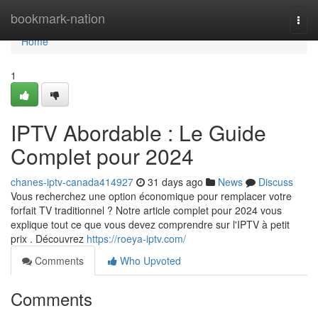
Home
bookmark-nation
Togg
navi
Home
1
IPTV Abordable : Le Guide
Complet pour 2024
chanes-iptv-canada414927
31 days ago
News
Discuss
Vous recherchez une option économique pour remplacer votre
forfait TV traditionnel ? Notre article complet pour 2024 vous
explique tout ce que vous devez comprendre sur l'IPTV à petit
prix . Découvrez
https://roeya-iptv.com/
Comments
Who Upvoted
Comments