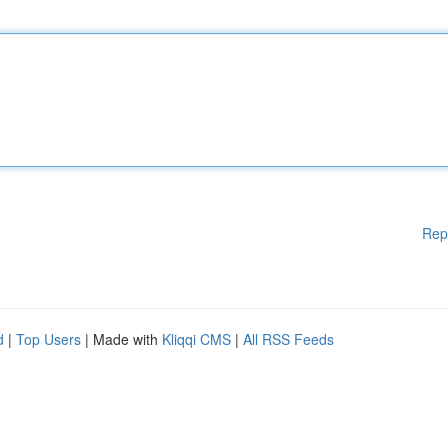
Rep
d
|
Top Users
| Made with
Kliqqi CMS
|
All RSS Feeds