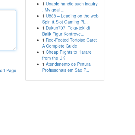
1
Unable handle such inquiry
. My goal ...
1
U888 – Leading on the web
Spin & Slot Gaming Pl...
1
Dukun707: Teka-teki di
Balik Figur Kontrove...
1
Red-Footed Tortoise Care:
A Complete Guide
1
Cheap Flights to Harare
from the UK
1
Atendimento de Pintura
Profissionais em São P...
ort Page