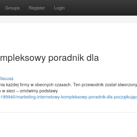
Groups
Register
Login
ompleksowy poradnik dla
Discuss
ia każdej firmy w obecnych czasach. Ten przewodnik został stworzon
m w sieci – omówimy podstawy
83189940/marketing-internetowy-kompleksowy-poradnik-dla-początkują