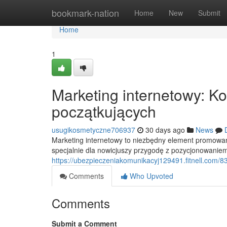
Home
bookmark-nation
Home
New
Submit
Home
1
Marketing internetowy: K
początkujących
usugikosmetyczne706937
30 days ago
News
Marketing internetowy to niezbędny element promowan
specjalnie dla nowicjuszy przygodę z pozycjonowanie
https://ubezpieczeniakomunikacyj129491.fitnell.com/
Comments
Who Upvoted
Comments
Submit a Comment