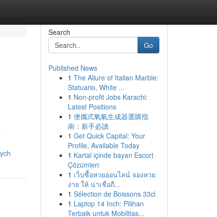
Search
Go
Published News
1
The Allure of Italian Marble:
Statuario, White ...
1
Non-profit Jobs Karachi:
Latest Positions
1
便攜式氧氣生成器選購指
南：新手必讀
y
1
Get Quick Capital: Your
Profile, Available Today
cych
1
Kartal içinde bayan Escort
Çözümleri
1
เว็บซื้อหวยออนไลน์ จองหวย
ง่าย ให้ น่าเชื่อถื...
1
Sélection de Boissons 33cl
1
Laptop 14 Inch: Pilihan
Terbaik untuk Mobilitas...