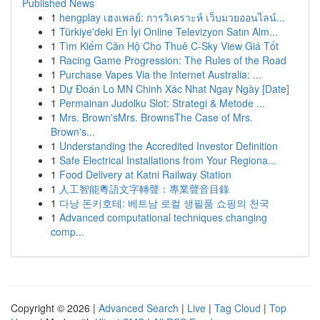
Published News
1
hengplay เฮงเพลย์: การวิเคราะห์ เว็บมวยออนไลน์...
1
Türkiye'deki En İyi Online Televizyon Satın Alm...
1
Tìm Kiếm Căn Hộ Cho Thuê C-Sky View Giá Tốt
1
Racing Game Progression: The Rules of the Road
1
Purchase Vapes Via the Internet Australia: ...
1
Dự Đoán Lo MN Chinh Xác Nhat Ngay Ngày [Date]
1
Permainan Judolku Slot: Strategi & Metode ...
1
Mrs. Brown'sMrs. BrownsThe Case of Mrs.
Brown's...
1
Understanding the Accredited Investor Definition
1
Safe Electrical Installations from Your Regiona...
1
Food Delivery at Katni Railway Station
1
人工智能粵語文字轉聲：專業聲音目錄
1
다낭 돈키호테: 베트남 로컬 생필품 쇼핑의 천국
1
Advanced computational techniques changing
comp...
Copyright © 2026 |
Advanced Search
|
Live
|
Tag Cloud
|
Top