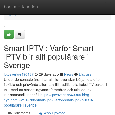
Home
bookmark-nation
Togg
navi
Home
1
Smart IPTV : Varför Smart
IPTV blir allt populärare i
Sverige
iptvsverige490487
29 days ago
News
Discuss
Under de senaste åren har allt fler svenskar börjat leta efter
flexibla och prisvärda alternativ till traditionella kabel-TV-paket. I
takt med att streamingvanor förändras och utbudet av
internationellt innehåll
https://iptvsverige540909.blog-
eye.com/42194708/smart-iptv-varför-smart-iptv-blir-allt-
populärare-i-sverige
Comments
Who Upvoted