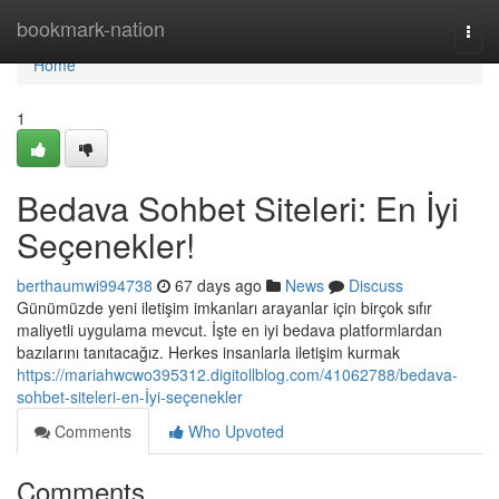
Home
bookmark-nation
Togg
navi
Home
1
Bedava Sohbet Siteleri: En İyi
Seçenekler!
berthaumwi994738
67 days ago
News
Discuss
Günümüzde yeni iletişim imkanları arayanlar için birçok sıfır
maliyetli uygulama mevcut. İşte en iyi bedava platformlardan
bazılarını tanıtacağız. Herkes insanlarla iletişim kurmak
https://mariahwcwo395312.digitollblog.com/41062788/bedava-
sohbet-siteleri-en-İyi-seçenekler
Comments
Who Upvoted
Comments