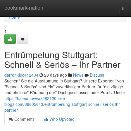
Home
bookmark-nation
Togg
navi
Home
1
Entrümpelung Stuttgart:
Schnell & Seriös – Ihr Partner
darrenjduc412404
28 days ago
News
Discuss
Suchen" Sie die Ausräumung in Stuttgart? Unsere Experten" von
"Schnell & Seriös" sind Ein" zuverlässiger Partner für "die zügige
und ehrliche" Räumung der" Dachgeschosses oder Praxis. Unser
https://haleemawvaz282120.free-
blogz.com/89605643/entrümpelung-stuttgart-schnell-seriös-ihr-
partner
Comments
Who Upvoted